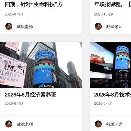
四期，针对“生命科技”方
年联报课程。【
向）】苹果手机用户请在微信
可在微信小程序
2026-07-04
2025-10-29
小程序(中宜学习)下单
单】
戴斌老师
戴斌老师
2026年8月经济素养班
2026年8月技
2026-07-31
2026-07-31
戴斌老师
戴斌老师